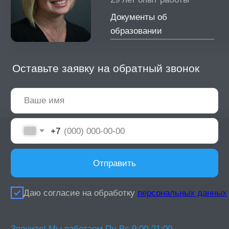
Восстановление всего нижнего зубного ряда
протезом на 4 имплантах
Комплексное лечение. Восстановление и
верхнего и нижнего зубного ряда протезами
на имплантах
Восстановление верхнего зубного ряда
протезом на 4 имплантах
Комплексное лечение. Выравнивание
зубного ряда брекетами и покрытие
коронками и винирами
Комплексное лечение. Выравнивание
зубного ряда брекетами, установка
имплатов и покрытие коронками и винирами
Комплексное лечение. Выравнивание
зубного ряда брекетами, установка
имплатов и покрытие коронками и винирами