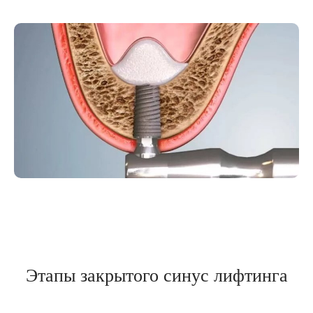
спектр услуг, используя современные
технологии и обеспечивая максимальный
комфорт. Доверьтесь нам, и ваша улыбка
станет идеальной!
Соколова Марианна
Львовна
Глав. врач клиники
29 лет опыт работы
Документы об
образовании
Оставьте заявку на обратный звонок
Этапы закрытого синус лифтинга
+7