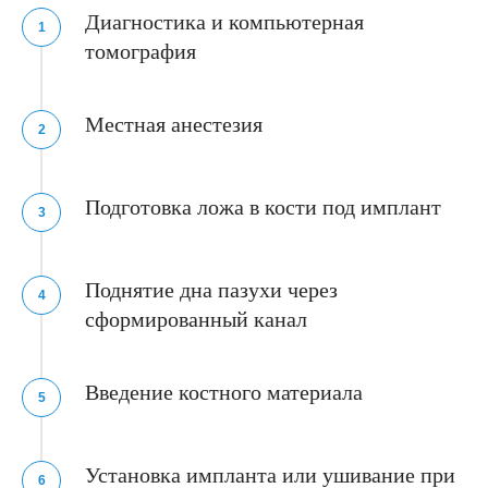
Отправить
Диагностика и компьютерная
томография
Даю согласие на обработку
персональных данных
Местная анестезия
Звоните!
Мы работаем Пн-Вс 9:00-21:00
+7 (495) 023 14 16
Подготовка ложа в кости под имплант
Поднятие дна пазухи через
сформированный канал
Введение костного материала
Установка импланта или ушивание при