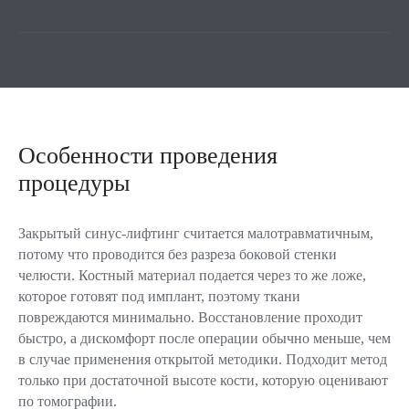
Особенности проведения
процедуры
Закрытый синус-лифтинг считается малотравматичным,
потому что проводится без разреза боковой стенки
челюсти. Костный материал подается через то же ложе,
которое готовят под имплант, поэтому ткани
повреждаются минимально. Восстановление проходит
быстро, а дискомфорт после операции обычно меньше, чем
в случае применения открытой методики. Подходит метод
Ваша улыбка заслуживает восхищения!
только при достаточной высоте кости, которую оценивают
В нашей клинике мы выполняем весь
по томографии.