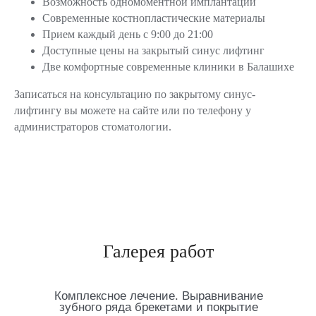
Возможность одномоментной имплантации
Современные костнопластические материалы
Индивидуальный подход к каждому
Прием каждый день с 9:00 до 21:00
пациенту
Доступные цены на закрытый синус лифтинг
Подбираем план лечения, который учитывает
Две комфортные современные клиники в Балашихе
ваши особенности и пожелания для достижения
наилучшегго результата
Записаться на консультацию по закрытому синус-
лифтингу вы можете на сайте или по телефону у
Комфортная атмосфера и забота
администраторов стоматологии.
Делаем все, чтобы каждое посещение клиники
было для вас максимально спокойным
и приятным
Галерея работ