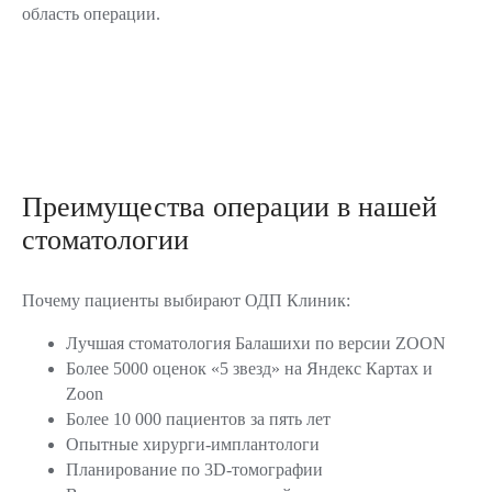
область операции.
работы
> 10 лет
средний опыт работы
в стоматологической практике
Преимущества операции в нашей
стоматологии
Почему пациенты выбирают ОДП Клиник:
Лучшая стоматология Балашихи по версии ZOON
Более 5000 оценок «5 звезд» на Яндекс Картах и
Современные технологии лечения
Zoon
Более 10 000 пациентов за пять лет
Используем передовое оборудование
Опытные хирурги-имплантологи
и инновационные методики для эффективного
Планирование по 3D-томографии
и безопасного лечения