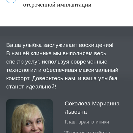
отсроченной имплантации
Комплексное лечение. Выравнивание
зубного ряда брекетами и покрытие
коронками и винирами
Комплексное лечение. Выравнивание
зубного ряда брекетами и покрытие
коронками и винирами
Выравнивание зубного ряда брекетами
Выравнивание зубного ряда брекетами
Комплексное лечение. Выравнивание
зубного ряда брекетами и покрытие
коронками и винирами
Восстановление зуба коронкой
Восстановление всего зубного ряда
протезом на 4 имплантах
Установка 4 имплантов и коронок
Тотальная замена всех предыдущих
коронок, покрытие зубов коронками и
винирами
Комплексное лечение. Выравнивание
зубного ряда брекетами и покрытие
коронками
Комплексное лечение. Восстановление
верхнего зубного ряда протезом.