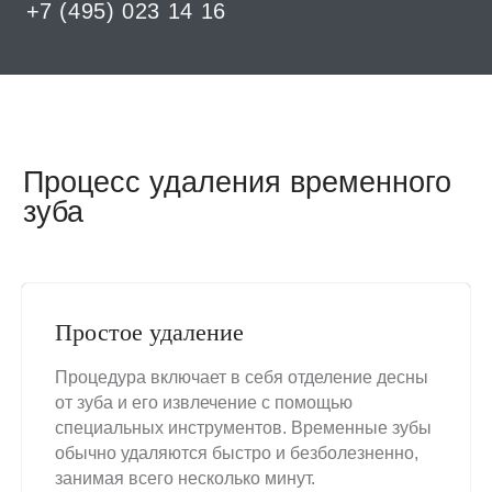
После процедуры
Простое удаление
Процедура включает в себя отделение десны
от зуба и его извлечение с помощью
специальных инструментов. Временные зубы
В клинике ОДП мы заботимся о здоровье
обычно удаляются быстро и безболезненно,
вашего ребенка и обеспечиваем
занимая всего несколько минут.
безопасное и качественное удаление