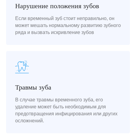
Нарушение положения зубов
Если временный зуб стоит неправильно, он
может мешать нормальному развитию зубного
Ваша улыбка заслуживает восхищения!
ряда и вызвать искривление зубов
В нашей клинике мы выполняем весь
спектр услуг, используя современные
технологии и обеспечивая максимальный
комфорт. Доверьтесь нам, и ваша улыбка
станет идеальной!
Соколова Марианна
Травмы зуба
Львовна
Глав. врач клиники
В случае травмы временного зуба, его
29 лет опыт работы
удаление может быть необходимым для
Документы об
предотвращения инфицирования или других
образовании
осложнений.