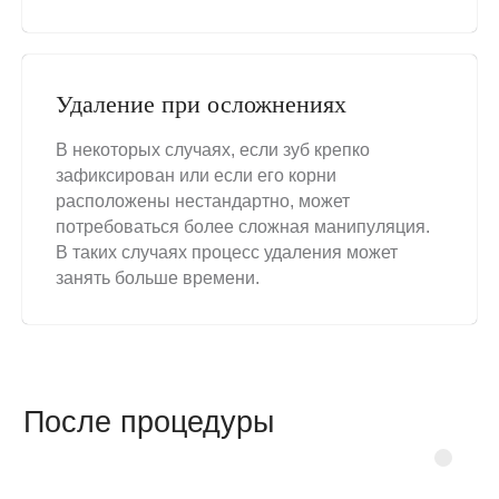
временных зубов.
Удаление при осложнениях
Наши специалисты дают все необходимые
рекомендации для ускорения восстановления
В некоторых случаях, если зуб крепко
и предотвращения осложнений.
зафиксирован или если его корни
расположены нестандартно, может
потребоваться более сложная манипуляция.
В таких случаях процесс удаления может
занять больше времени.
Получите консультацию
Комплексное лечение. Выравнивание
специалиста
зубного ряда брекетами и покрытие
коронками и винирами
Оставьте заявку и мы перезвоним
Комплексное лечение. Выравнивание
зубного ряда брекетами и покрытие
коронками и винирами
Выравнивание зубного ряда брекетами
Выравнивание зубного ряда брекетами
+7
Комплексное лечение. Выравнивание
зубного ряда брекетами и покрытие
коронками и винирами