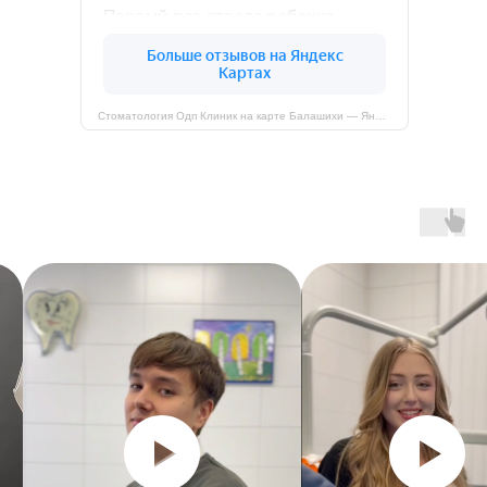
Стоматология Одп Клиник на карте Балашихи — Яндекс Карты
© 2026. Все права защищены
Лицензия на осуществление медицинской деятельности
ЛО-50-01-011669 от 23.01.2020
Designed by Freepik
Все представленные на сайте сведения в отношении
стоимости, перечня и содержания услуг носят
информационный характер и не являются публичной
офертой, определяемой ст. 437.2 ГК РФ, и могут быть
изменены без предварительного уведомления.
Медицинские услуги имеют противопоказания, перед
применением необходима консультация со специалистом.