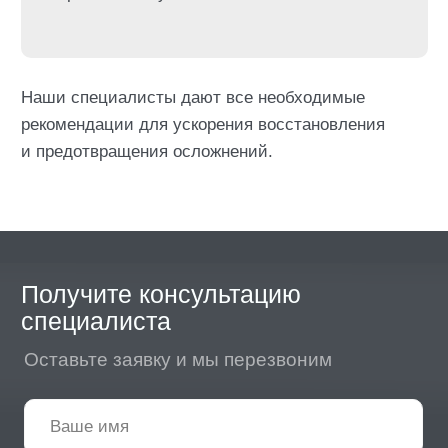
Комплексное лечение. Выравнивание
зубного ряда брекетами, установка
имплатов и покрытие коронками и винирами
Независимый рейтинг
Более 5000 тысяч оценок «5 звёзд» на Яндекс
Картах и гео сервисе Zoon
15
различных специалистов
в нашей команде
> 10 000