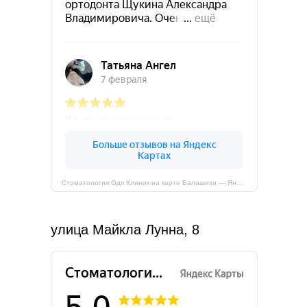
Шоссе Энтузиастов
Московская область, Балашиха, шоссе
Энтузиастов, 5Б
Пн-вс: 09:00–21:00*
+7 (495) 023 14 16
Стоматология Одп Клиник на карте Балашихи — Яндекс Карты
info@odpclinic.ru
улица Майкла Лунна, 8
Маршрут